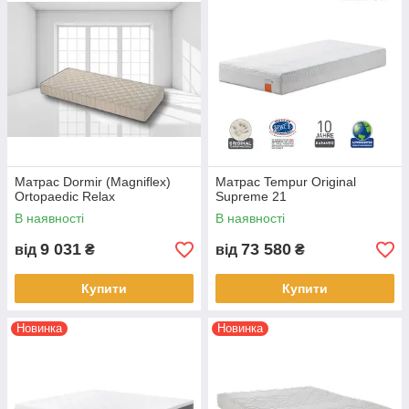
Матрас Dormir (Magniflex)
Матрас Tempur Original
Ortopaedic Relax
Supreme 21
В наявності
В наявності
9 031
73 580
від
₴
від
₴
Купити
Купити
Новинка
Новинка