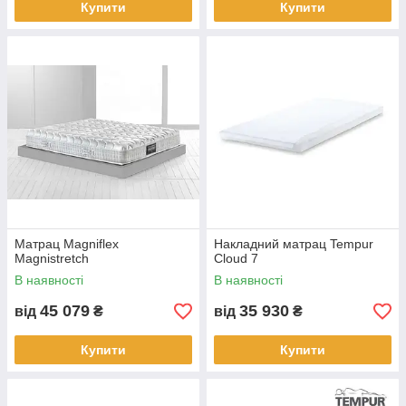
Купити
Купити
Матрац Magniflex
Накладний матрац Tempur
Magnistretch
Cloud 7
В наявності
В наявності
45 079
35 930
від
₴
від
₴
Купити
Купити