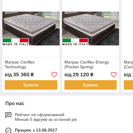
Матрас Ceriflex
Матрас Ceriflex Energy
Мат
Technology
(Pocket Spring)
(Cer
35 360
29 120
від
₴
від
₴
від
Купити
Купити
Про нас
Рейтинг не сформований
Менше 5 відгуків за останній рік
Працює з 13.06.2017