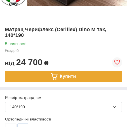
Матрац Черифлекс (Ceriflex) Dino M так,
140*190
В наявності
Роздріб
24 700
від
₴
Купити
Розмір матраца, см
140*190
Ортопедичні властивості