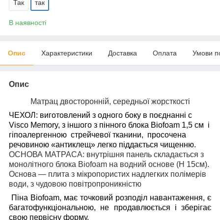
Так
так
В наявності
Опис
Характеристики
Доставка
Оплата
Умови п
Опис
Матрац двосторонній, середньої жорсткості
ЧЕХОЛ:
виготовлений з одного боку в поєднанні
с
Visco Memory
, з іншого з пінного блока Biofoam 1,5 см
і
гіпоалергенною
стрейчевої тканини,
просочена
речовиною «антиклещ» легко піддається чищенню.
ОСНОВА МАТРАСА: внутрішня панель складається з
монолітного блока
Biofoam
на
водний
основе (
H
15см).
Основа — плита з мікропористих надлегких полімерів
води, з чудовою повітропроникністю
Піна
Biofoam
, має точковий розподіл навантаження, є
багатофункціональною, не продавлюється і зберігає
свою первісну форму.