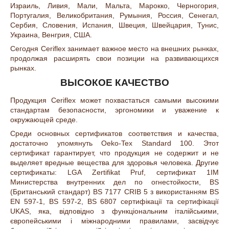
Израиль, Ливия, Мали, Мальта, Марокко, Черногория,
Португалия, Великобритания, Румыния, Россия, Сенегал,
Сербия, Словения, Испания, Швеция, Швейцария, Тунис,
Украина, Венгрия, США.
Сегодня Ceriflex занимает важное место на внешних рынках,
продолжая расширять свои позиции на развивающихся
рынках.
ВЫСОКОЕ КАЧЕСТВО
Продукция Ceriflex может похвастаться самыми высокими
стандартам безопасности, эргономики и уважение к
окружающей среде.
Среди основных сертификатов соответствия и качества,
достаточно упомянуть Oeko-Tex Standard 100. Этот
сертификат гарантирует, что продукция не содержит и не
выделяет вредные вещества для здоровья человека. Другие
сертификаты: LGA Zertifikat Pruf, сертификат 1IM
Министерства внутренних дел по огнестойкости,
BS
(Британський стандарт) BS 7177 CRIB 5 з використанням BS
EN 597-1, BS 597-2, BS 6807 сертифікації та сертифікації
UKAS, яка, відповідно з функціональним італійськими,
європейськими і міжнародними правилами, засвідчує