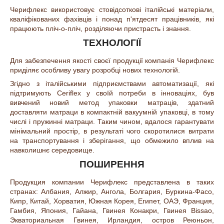
Черифлекс використовує стовідсоткові італійські матеріали,
кваліфікованих фахівців і понад п'ятдесят працівників, які
працюють пліч-о-пліч, розділяючи пристрасть і знання.
ТЕХНОЛОГІЇ
Для забезпечення якості своєї продукції компанія Черифлекс
приділяє особливу увагу розробці нових технологій.
Згідно з італійськими підприємствами автоматизації, які
підтримують Ceriflex у своїй потреби в інноваціях, був
вивчений новий метод упаковки матраців, здатний
доставляти матраци в компактній вакуумній упаковці, в тому
числі і пружинні матраци. Таким чином, вдалося гарантувати
мінімальний простір, в результаті чого скоротилися витрати
на транспортування і зберігання, що обмежило вплив на
навколишнє середовище.
ПОШИРЕННЯ
Продукция компании Черифлекс представлена в таких
странах: Албания, Алжир, Ангола, Болгария, Буркина-Фасо,
Кипр, Китай, Хорватия, Южная Корея, Египет, ОАЭ, Франция,
Гамбия, Япония, Гайана, Гвинея Конакри, Гвинея Bissao,
Экваториальная Гвинея, Ирландия, остров Реюньон,