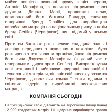
майже повністю виконані вручну з цієї шерстю,
Антоніо Мерафина, з великою підтримкою своєї
дружини Дипало Марії, продовжив шлях,
встановлений його батьком Ріккардо, спочатку
створивши бренд Dipalflex для виробництва
вироблених матраців на національному ринку, а потім
бренд Ceriflex (Черифлекс), нині відомий у всьому
світі.
Протягом багатьох років велике спадщина знань і
досвіду, переданих з покоління в покоління, було
розширено з технічною та організаційною підтримкою
його сина Джузеппе Мерафины (в даний час є
генеральним директором Ceriflex). Використовуючи
нові технології і вибираючи природні, інноваційні і
технологічні матеріали, він вніс свій внесок у розвиток
Черифлекс, дозволяючи компанії стати одними з
світових лідерів у виробництві високоякісних
матраців.
КОМПАНІЯ СЬОГОДНІ
C
eriflex
здійснює свою діяльність на виробничій площі понад
12 000 квадратних метрів, і її щоденне виробництво зросло