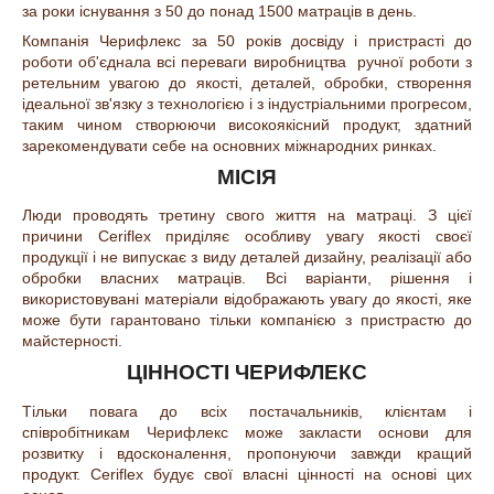
за роки існування з 50 до понад 1500 матраців в день.
Компанія Черифлекс за 50 років досвіду і пристрасті до
роботи об'єднала всі переваги виробництва
ручної роботи з
ретельним увагою до якості, деталей, обробки, створення
ідеальної зв'язку з технологією і з індустріальними прогресом,
таким чином створюючи високоякісний продукт, здатний
зарекомендувати себе на основних міжнародних ринках.
МІСІЯ
Люди проводять третину свого життя на матраці. З цієї
причини Ceriflex приділяє особливу увагу якості своєї
продукції і не випускає з виду деталей дизайну, реалізації або
обробки власних матраців. Всі варіанти, рішення і
використовувані матеріали відображають увагу до якості, яке
може бути гарантовано тільки компанією з пристрастю до
майстерності.
ЦІННОСТІ ЧЕРИФЛЕКС
Тільки повага до всіх постачальників, клієнтам і
співробітникам Черифлекс може закласти основи для
розвитку і вдосконалення, пропонуючи завжди кращий
продукт. Ceriflex будує свої власні цінності на основі цих