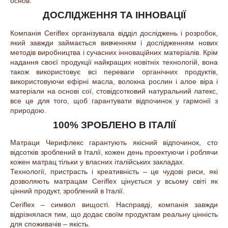
основ.
ДОСЛІДЖЕННЯ ТА ІННОВАЦІЇ
Компанія Ceriflex організувала відділ досліджень і розробок,
який завжди займається вивченням і дослідженням нових
методів виробництва і сучасних інноваційних матеріалів. Крім
надання своєї продукції найкращих новітніх технологій, вона
також використовує всі переваги органічних продуктів,
використовуючи ефірні масла, волокна рослин і алое віра і
матеріали на основі сої, стовідсотковий натуральний латекс,
все це для того, щоб гарантувати відпочинок у гармонії з
природою.
100% ЗРОБЛЕНО В ІТАЛІЇ
Матраци Черифлекс гарантують якісний відпочинок, сто
відсотків зроблений в Італії, кожен день проектуючи і роблячи
кожен матрац тільки у власних італійських закладах.
Технології, пристрасть і креативність – це чудові риси, які
дозволяють матрацам Ceriflex цінується у всьому світі як
цінний продукт, зроблений в Італії.
Ceriflex – символ вищості. Насправді, компанія завжди
відрізнялася тим, що додає своїм продуктам реальну цінність
для споживачів – якість.