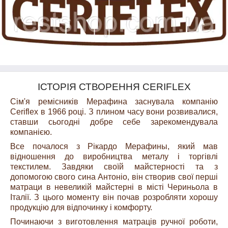
ІСТОРІЯ СТВОРЕННЯ CERIFLEX
Сім'я ремісників Мерафина заснувала компанію
Ceriflex в 1966 році. З плином часу вони розвивалися,
ставши сьогодні добре себе зарекомендувала
компанією.
Все почалося з Рікардо Мерафины, який мав
відношення до виробництва металу і торгівлі
текстилем. Завдяки своїй майстерності та з
допомогою свого сина Антоніо, він створив свої перші
матраци в невеликій майстерні в місті Чериньола в
Італії. З цього моменту він почав розробляти хорошу
продукцію для відпочинку і комфорту.
Починаючи з виготовлення матраців ручної роботи,