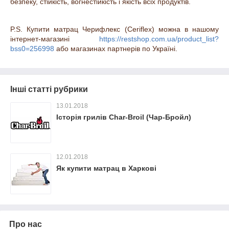
безпеку, стійкість, вогнестійкість і якість всіх продуктів.
P
.
S
. Купити матрац Черифлекс (
Ceriflex
) можна в нашому
інтернет-магазині
https://restshop.com.ua/product_list?
bss0=256998
або магазинах партнерів по Україні.
Інші статті рубрики
13.01.2018
Історія грилів Char-Broil (Чар-Бройл)
12.01.2018
Як купити матрац в Харкові
Про нас