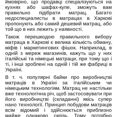
ймовірно, що продавці спеціалізуються на
кухнях або шафах-купе, зможуть вам
правильно підібрати матрац. Багато
недоспециалисты в матрацах в Харкові
пропонують або самий дешевий матрац, або
той що в них лежить у наявності.
Також перешкодою правильного вибору
матраца в Харкові є велика кількість обману,
міфів і маркетингових фішок. Наприклад, в
одній з мереж магазинів, кажуть що у них
італійські та німецькі матраци, при тому що і
ті, і інші зроблені на одній і тій же фабриці в
Україні.
В т. ч. популярні байки про виробництві
матраців в Україні за італійським чи
німецьким технологіям. Матрац не настільки
вже технологічна річ, щоб застосовувати при
його виробництві (складанні) якісь супер
нано технології. Принцип побудови матраців
всім відомий і здійснюється приблизно
майже однаково скрізь. Тому потрібно