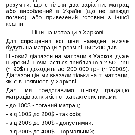
розуміти, що є тільки два варіанти: матрац
або вироблений в Україні (що не завжди
погано), або привезений готовим з іншої
країни.
Ціни на матраци в Харкові
Для спрощення всі ціни наведені нижче
будуть на матраци в розмірі 160*200 див.
Ціновий діапазон на матраци в Харкові дуже
широкий. Починається приблизно з 2 500 грн
(~ 90$) і доходить до 200 000 грн (~ 7000$).
Діапазон цін ми вказали тільки на ті матраци,
які є в наявності у Харкові.
Далі ми представимо цінову градацію
матраців за їх якістю і характеристиками:
- до 100$ - поганий матрац;
- від 100$ до 200$ - так собі;
- від 200$ до 300$ - допустимий;
- від 300$ до 400$ - нормальний;