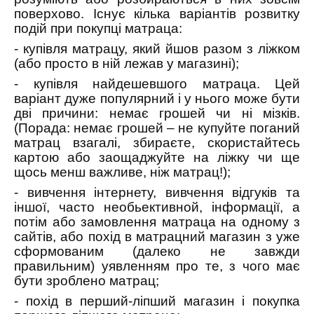
поверхово. Існує кілька варіантів розвитку
подій при покупці матраца:
- купівля матрацу, який йшов разом з ліжком
(або просто в ній лежав у магазині);
- купівля найдешевшого матраца. Цей
варіант дуже популярний і у нього може бути
дві причини: немає грошей чи ні мізків.
(Порада: немає грошей – не купуйте поганий
матрац взагалі, збираєте, скористайтесь
картою або заощаджуйте на ліжку чи ще
щось менш важливе, ніж матрац!);
- вивчення інтернету, вивчення відгуків та
іншої, часто необьективной, інформації, а
потім або замовлення матраца на одному з
сайтів, або похід в матрацний магазин з уже
сформованим (далеко не завжди
правильним) уявленням про те, з чого має
бути зроблено матрац;
- похід в перший-ліпший магазин і покупка