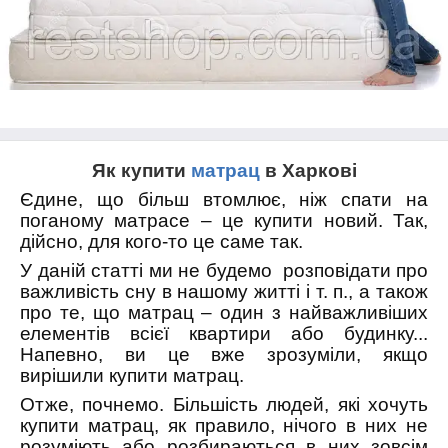
Як купити
матрац
в Харкові
Єдине, що більш втомлює, ніж спати на
поганому матра
c
е – це купити новий. Так,
дійсно, для кого-то це саме так.
У даній статті ми не будемо
розповідати про
важливість сну в нашому житті і т. п., а також
про те, що матрац – один з найважливіших
елементів всієї квартири або будинку...
Напевно, ви це вже зрозуміли, якщо
вирішили купити матрац.
Отже, почнемо. Більшість людей, які хочуть
купити матрац, як правило, нічого в них не
розуміють або розбираються в них зовсім